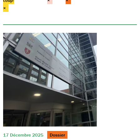
coup!
×
×
×
17 Décembre 2025
Dossier