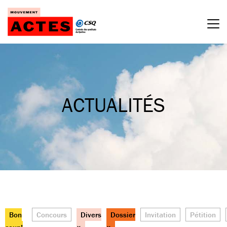
Passer
au
contenu
ACTUALITÉS
Bon
Concours
Divers
Dossier
Invitation
Pétition