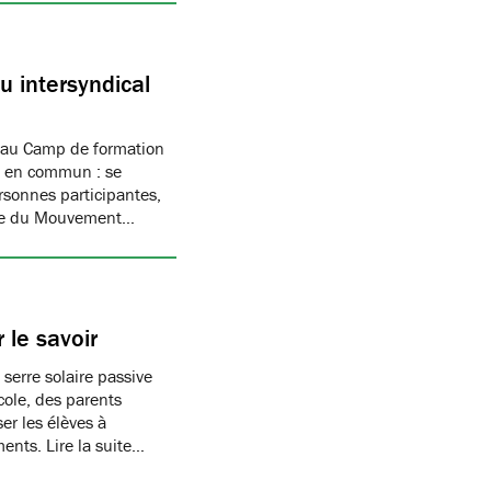
 intersyndical
 au Camp de formation
if en commun : se
rsonnes participantes,
mbre du Mouvement…
 le savoir
 serre solaire passive
cole, des parents
er les élèves à
ments. Lire la suite…