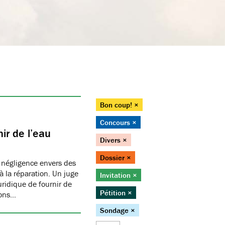
Bon coup! ×
Concours ×
ir de l’eau
Divers ×
Dossier ×
 négligence envers des
 la réparation. Un juge
Invitation ×
juridique de fournir de
Pétition ×
ions…
Sondage ×