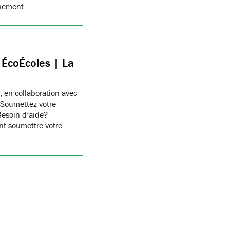
onnement…
c ÉcoÉcoles | La
, en collaboration avec
 Soumettez votre
Besoin d’aide?
t soumettre votre