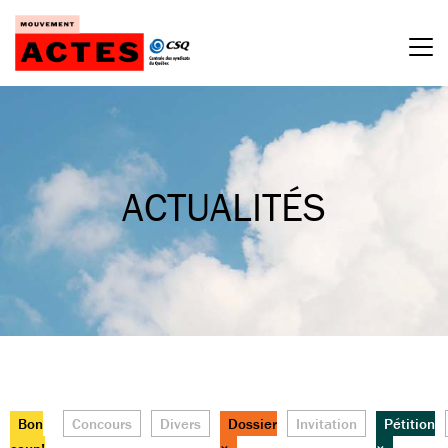
Passer
au
contenu
ACTUALITÉS
Bon
Concours
Divers
Dossier
Invitation
Pétition