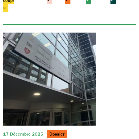
coup!
×
×
×
×
×
17 Décembre 2025
Dossier