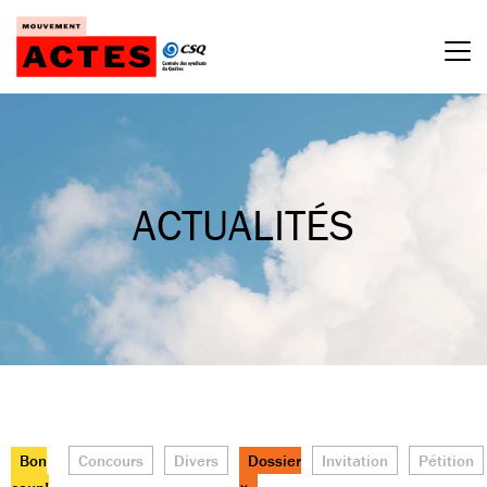
Passer
au
contenu
ACTUALITÉS
Bon
Concours
Divers
Dossier
Invitation
Pétition