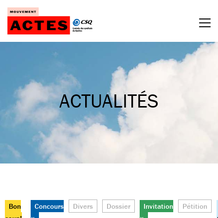
Passer
au
contenu
ACTUALITÉS
Bon
Concours
Divers
Dossier
Invitation
Pétition