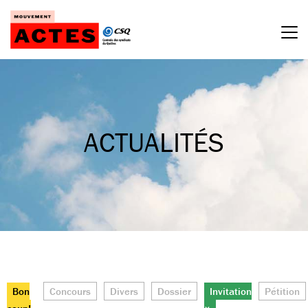
Passer
au
contenu
ACTUALITÉS
Bon
Concours
Divers
Dossier
Invitation
Pétition