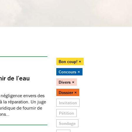
Bon coup! ×
Concours ×
ir de l’eau
Divers ×
Dossier ×
 négligence envers des
 la réparation. Un juge
Invitation
juridique de fournir de
Pétition
ions…
Sondage