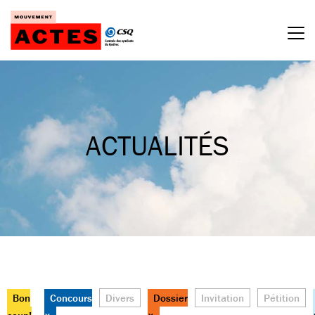
Passer
au
contenu
ACTUALITÉS
Bon
Concours
Divers
Dossier
Invitation
Pétition