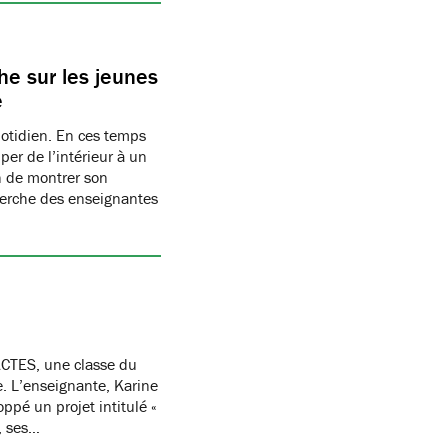
e sur les jeunes
e
uotidien. En ces temps
per de l’intérieur à un
n de montrer son
herche des enseignantes
CTES, une classe du
re. L’enseignante, Karine
oppé un projet intitulé «
, ses…