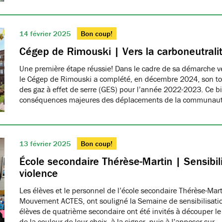
14 février 2025
Bon coup!
Cégep de Rimouski | Vers la carboneutrali
Une première étape réussie! Dans le cadre de sa démarche ver
le Cégep de Rimouski a complété, en décembre 2024, son tou
des gaz à effet de serre (GES) pour l’année 2022-2023. Ce b
conséquences majeures des déplacements de la communau
13 février 2025
Bon coup!
École secondaire Thérèse-Martin | Sensibili
violence
Les élèves et le personnel de l’école secondaire Thérèse-Ma
Mouvement ACTES, ont souligné la Semaine de sensibilisatio
élèves de quatrième secondaire ont été invités à découper le
de la couleur de leur choix, à la signer, puis à l’apposer sur…