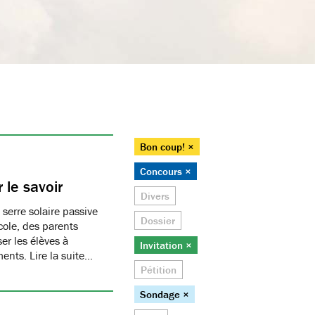
Bon coup! ×
Concours ×
 le savoir
Divers
 serre solaire passive
Dossier
cole, des parents
er les élèves à
Invitation ×
ments. Lire la suite…
Pétition
Sondage ×