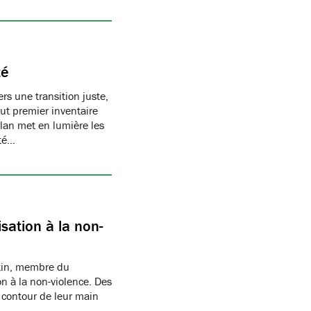
té
s une transition juste,
t premier inventaire
ilan met en lumière les
té…
sation à la non-
rtin, membre du
n à la non-violence. Des
 contour de leur main