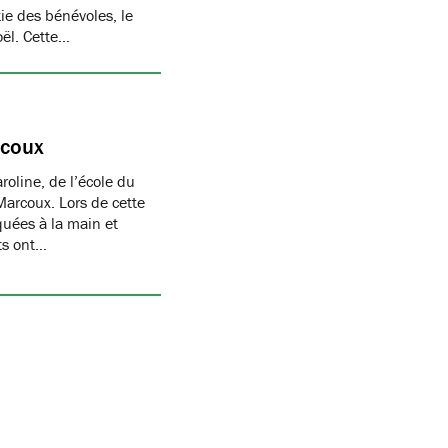
ie des bénévoles, le
oël. Cette…
rcoux
oline, de l’école du
Marcoux. Lors de cette
quées à la main et
nts ont…