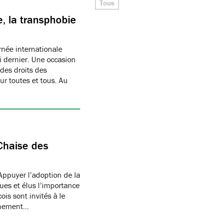
Tous
, la transphobie
née internationale
i dernier. Une occasion
des droits des
r toutes et tous. Au
Chaise des
Appuyer l’adoption de la
ues et élus l’importance
is sont invités à le
onnement…