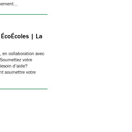
onnement…
c ÉcoÉcoles | La
, en collaboration avec
 Soumettez votre
Besoin d’aide?
t soumettre votre