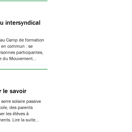
 intersyndical
 au Camp de formation
if en commun : se
rsonnes participantes,
mbre du Mouvement…
 le savoir
 serre solaire passive
cole, des parents
er les élèves à
ments. Lire la suite…