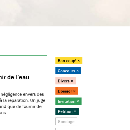
Bon coup! ×
Concours ×
ir de l’eau
Divers ×
Dossier ×
 négligence envers des
 la réparation. Un juge
Invitation ×
juridique de fournir de
Pétition ×
ions…
Sondage