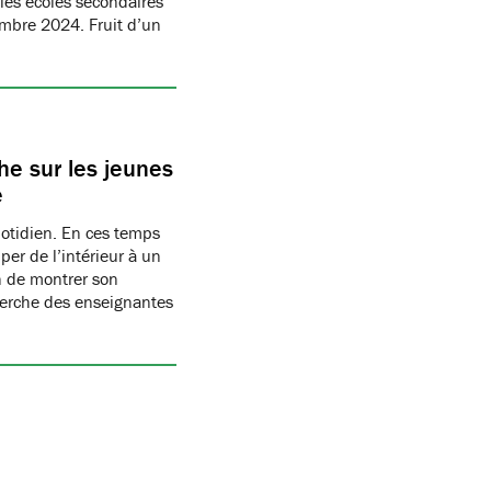
les écoles secondaires
embre 2024. Fruit d’un
e sur les jeunes
e
uotidien. En ces temps
per de l’intérieur à un
n de montrer son
herche des enseignantes