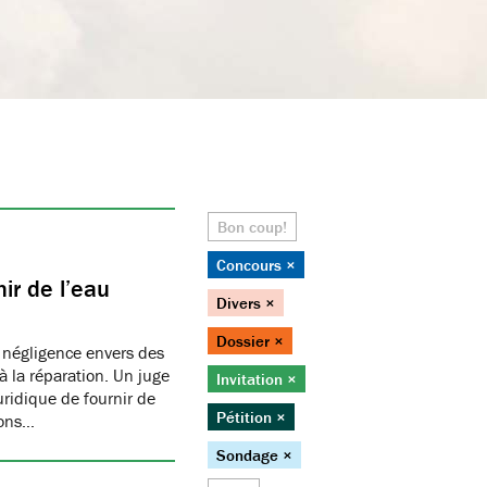
Bon coup!
Concours ×
ir de l’eau
Divers ×
Dossier ×
 négligence envers des
 la réparation. Un juge
Invitation ×
juridique de fournir de
Pétition ×
ions…
Sondage ×