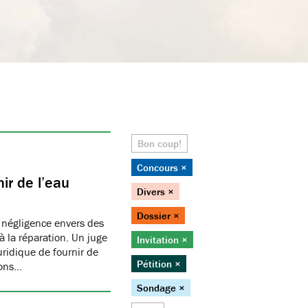
Bon coup!
Concours ×
ir de l’eau
Divers ×
Dossier ×
 négligence envers des
 la réparation. Un juge
Invitation ×
juridique de fournir de
Pétition ×
ions…
Sondage ×