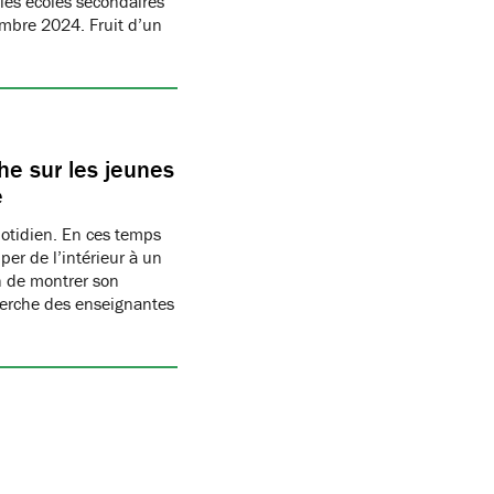
les écoles secondaires
embre 2024. Fruit d’un
e sur les jeunes
e
uotidien. En ces temps
per de l’intérieur à un
n de montrer son
herche des enseignantes