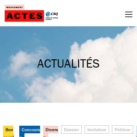
Passer
au
contenu
ACTUALITÉS
Bon
Concours
Divers
Dossier
Invitation
Pétition