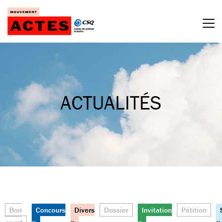
Passer
au
contenu
ACTUALITÉS
Bon
Concours
Divers
Dossier
Invitation
Pétition