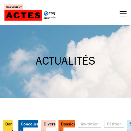
Passer
au
contenu
ACTUALITÉS
Bon
Concours
Divers
Dossier
Invitation
Pétition