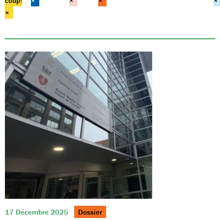
coup!
×
×
×
×
×
17 Décembre 2025
Dossier