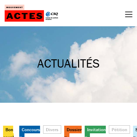
Passer
au
contenu
ACTUALITÉS
Bon
Concours
Divers
Dossier
Invitation
Pétition