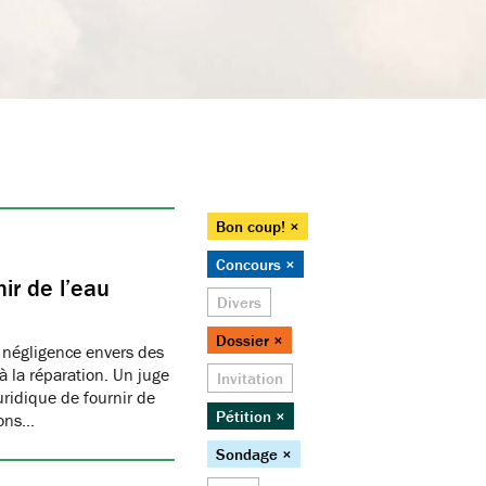
Bon coup! ×
Concours ×
ir de l’eau
Divers
Dossier ×
 négligence envers des
 la réparation. Un juge
Invitation
juridique de fournir de
Pétition ×
ions…
Sondage ×