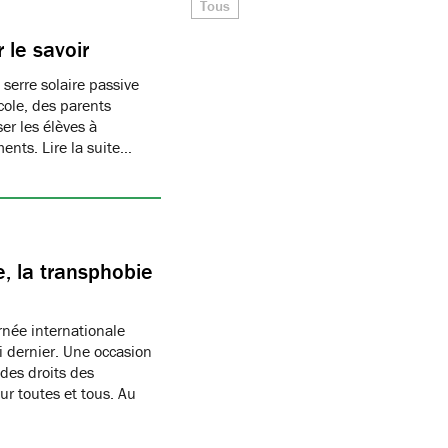
Tous
 le savoir
 serre solaire passive
cole, des parents
er les élèves à
ments. Lire la suite…
, la transphobie
née internationale
i dernier. Une occasion
des droits des
r toutes et tous. Au