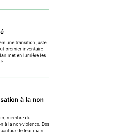
té
s une transition juste,
t premier inventaire
ilan met en lumière les
té…
sation à la non-
rtin, membre du
n à la non-violence. Des
 contour de leur main