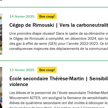
14 février 2025
Bon coup!
Cégep de Rimouski | Vers la carboneutrali
Une première étape réussie! Dans le cadre de sa démarche ver
le Cégep de Rimouski a complété, en décembre 2024, son tou
des gaz à effet de serre (GES) pour l’année 2022-2023. Ce b
conséquences majeures des déplacements de la communau
13 février 2025
Bon coup!
École secondaire Thérèse-Martin | Sensibili
violence
Les élèves et le personnel de l’école secondaire Thérèse-Ma
Mouvement ACTES, ont souligné la Semaine de sensibilisatio
élèves de quatrième secondaire ont été invités à découper le
de la couleur de leur choix, à la signer, puis à l’apposer sur…