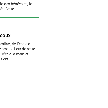
ie des bénévoles, le
oël. Cette…
rcoux
oline, de l’école du
Marcoux. Lors de cette
quées à la main et
nts ont…