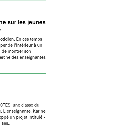
e sur les jeunes
e
uotidien. En ces temps
per de l’intérieur à un
n de montrer son
herche des enseignantes
CTES, une classe du
re. L’enseignante, Karine
oppé un projet intitulé «
, ses…