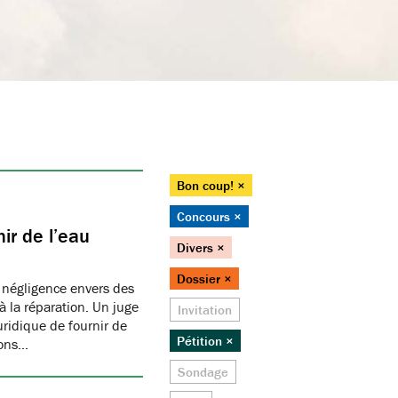
Bon coup! ×
Concours ×
ir de l’eau
Divers ×
Dossier ×
 négligence envers des
 la réparation. Un juge
Invitation
juridique de fournir de
Pétition ×
ions…
Sondage