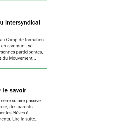
 intersyndical
 au Camp de formation
if en commun : se
rsonnes participantes,
mbre du Mouvement…
 le savoir
 serre solaire passive
cole, des parents
er les élèves à
ments. Lire la suite…