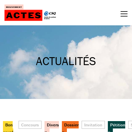
Passer
au
contenu
ACTUALITÉS
Bon
Concours
Divers
Dossier
Invitation
Pétition