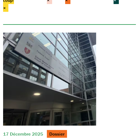
coup!
×
×
×
×
17 Décembre 2025
Dossier