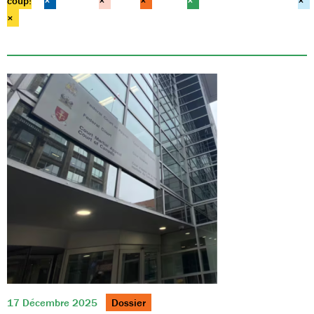
coup!
×
×
×
×
×
×
17 Décembre 2025
Dossier