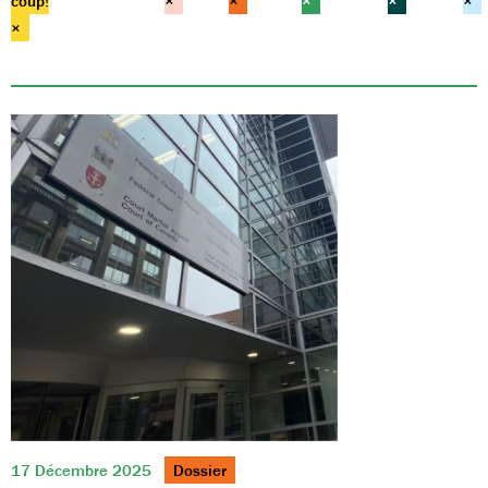
coup!
×
×
×
×
×
×
17 Décembre 2025
Dossier