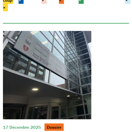
coup!
×
×
×
×
×
×
17 Décembre 2025
Dossier