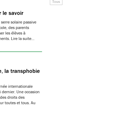
Tous
 le savoir
 serre solaire passive
cole, des parents
er les élèves à
ments. Lire la suite…
, la transphobie
née internationale
i dernier. Une occasion
des droits des
r toutes et tous. Au