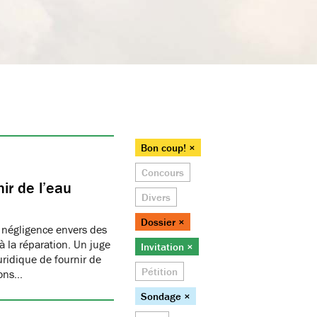
Bon coup! ×
Concours
ir de l’eau
Divers
Dossier ×
 négligence envers des
 la réparation. Un juge
Invitation ×
juridique de fournir de
Pétition
ions…
Sondage ×