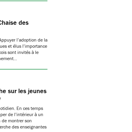
Chaise des
Appuyer l’adoption de la
ues et élus l’importance
is sont invités à le
onnement…
e sur les jeunes
e
uotidien. En ces temps
per de l’intérieur à un
n de montrer son
herche des enseignantes