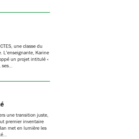
CTES, une classe du
re. L’enseignante, Karine
oppé un projet intitulé «
, ses…
té
s une transition juste,
t premier inventaire
ilan met en lumière les
té…