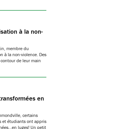
sation à la non-
rtin, membre du
n à la non-violence. Des
 contour de leur main
transformées en
ondville, certains
 et étudiants ont appris
rmées…en luges! Un petit