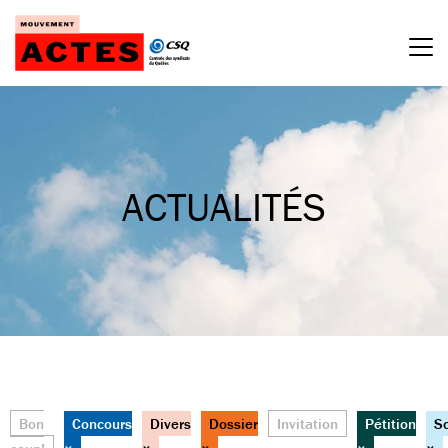
Passer
au
contenu
ACTUALITÉS
Bon
Concours
Divers
Dossier
Invitation
Pétition
S