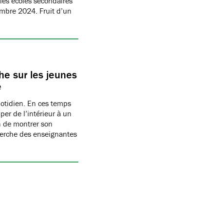
les écoles secondaires
embre 2024. Fruit d’un
e sur les jeunes
e
uotidien. En ces temps
per de l’intérieur à un
n de montrer son
herche des enseignantes