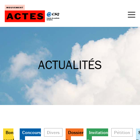
Passer
au
contenu
ACTUALITÉS
Bon
Concours
Divers
Dossier
Invitation
Pétition