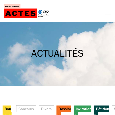
Passer
au
contenu
ACTUALITÉS
Bon
Concours
Divers
Dossier
Invitation
Pétition