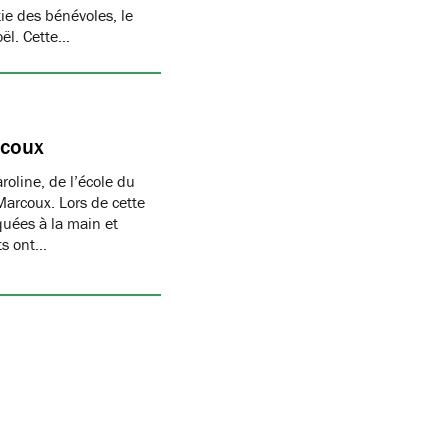
ie des bénévoles, le
oël. Cette…
rcoux
oline, de l’école du
Marcoux. Lors de cette
quées à la main et
nts ont…