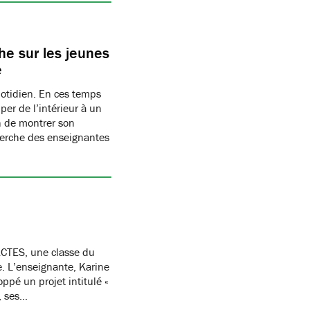
e sur les jeunes
e
uotidien. En ces temps
per de l’intérieur à un
n de montrer son
herche des enseignantes
CTES, une classe du
re. L’enseignante, Karine
oppé un projet intitulé «
, ses…