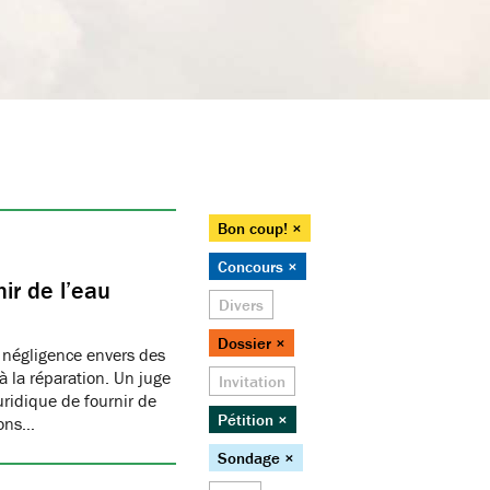
Bon coup! ×
Concours ×
ir de l’eau
Divers
Dossier ×
 négligence envers des
 la réparation. Un juge
Invitation
juridique de fournir de
Pétition ×
ions…
Sondage ×