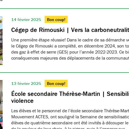
14 février 2025
Bon coup!
Cégep de Rimouski | Vers la carboneutrali
Une première étape réussie! Dans le cadre de sa démarche ver
le Cégep de Rimouski a complété, en décembre 2024, son tou
des gaz à effet de serre (GES) pour l’année 2022-2023. Ce b
conséquences majeures des déplacements de la communau
13 février 2025
Bon coup!
École secondaire Thérèse-Martin | Sensibili
violence
Les élèves et le personnel de l’école secondaire Thérèse-Ma
Mouvement ACTES, ont souligné la Semaine de sensibilisatio
élèves de quatrième secondaire ont été invités à découper le
de la couleur de leur choix, à la signer, puis à l’apposer sur…