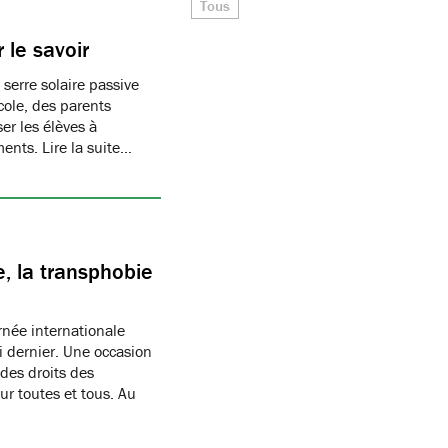
Tous
 le savoir
 serre solaire passive
cole, des parents
er les élèves à
ments. Lire la suite…
, la transphobie
née internationale
i dernier. Une occasion
des droits des
r toutes et tous. Au