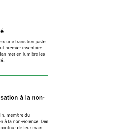
té
s une transition juste,
t premier inventaire
ilan met en lumière les
té…
sation à la non-
rtin, membre du
n à la non-violence. Des
 contour de leur main