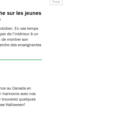
Tous
e sur les jeunes
e
uotidien. En ces temps
per de l’intérieur à un
n de montrer son
herche des enseignantes
ance au Canada en
n harmonie avec nos
y trouverez quelques
euse Halloween!