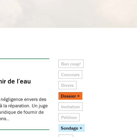
Bon coup!
Concours
ir de l’eau
Divers
Dossier ×
 négligence envers des
 la réparation. Un juge
Invitation
juridique de fournir de
Pétition
ions…
Sondage ×