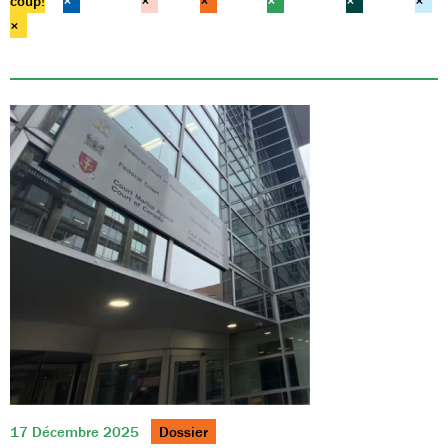
coup!
×
×
×
×
×
×
×
17 Décembre 2025
Dossier