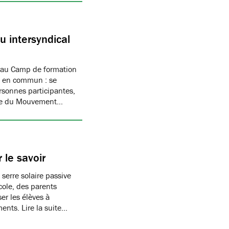
 intersyndical
 au Camp de formation
if en commun : se
rsonnes participantes,
mbre du Mouvement…
 le savoir
 serre solaire passive
cole, des parents
er les élèves à
ments. Lire la suite…