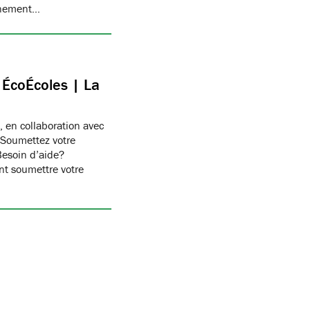
onnement…
c ÉcoÉcoles | La
, en collaboration avec
 Soumettez votre
Besoin d’aide?
t soumettre votre