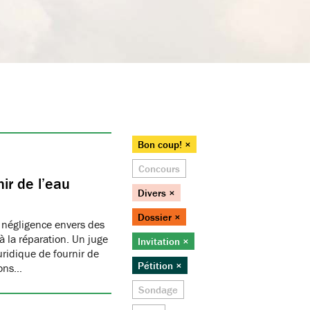
Bon coup! ×
Concours
ir de l’eau
Divers ×
Dossier ×
 négligence envers des
 la réparation. Un juge
Invitation ×
juridique de fournir de
Pétition ×
ions…
Sondage