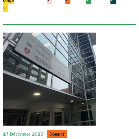
coup!
×
×
×
×
×
17 Décembre 2025
Dossier