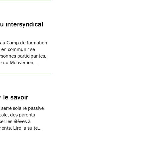
 intersyndical
 au Camp de formation
if en commun : se
rsonnes participantes,
mbre du Mouvement…
 le savoir
 serre solaire passive
cole, des parents
er les élèves à
ments. Lire la suite…