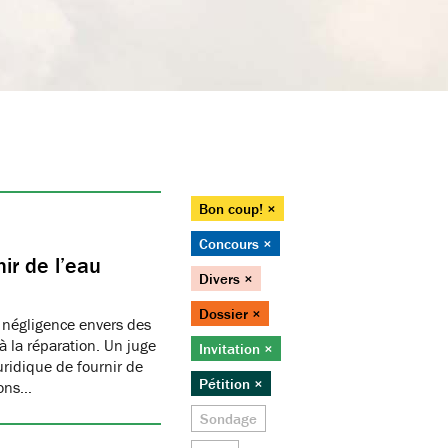
Bon coup! ×
Concours ×
ir de l’eau
Divers ×
Dossier ×
 négligence envers des
 la réparation. Un juge
Invitation ×
juridique de fournir de
Pétition ×
ions…
Sondage