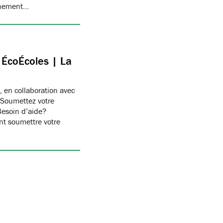
onnement…
c ÉcoÉcoles | La
, en collaboration avec
 Soumettez votre
Besoin d’aide?
t soumettre votre