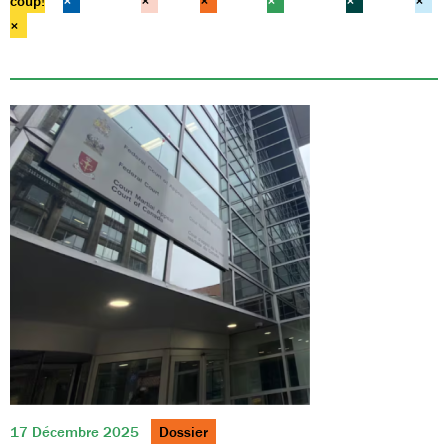
coup!
×
×
×
×
×
×
×
17 Décembre 2025
Dossier