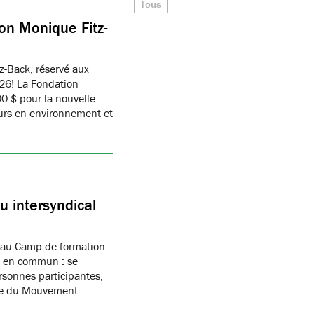
Tous
on Monique Fitz-
z-Back, réservé aux
26! La Fondation
 $ pour la nouvelle
eurs en environnement et
 intersyndical
 au Camp de formation
if en commun : se
rsonnes participantes,
mbre du Mouvement…