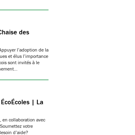
Chaise des
Appuyer l’adoption de la
ues et élus l’importance
is sont invités à le
onnement…
c ÉcoÉcoles | La
, en collaboration avec
 Soumettez votre
Besoin d’aide?