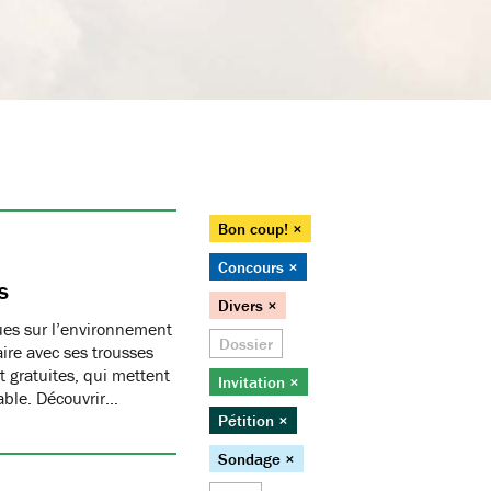
Bon coup! ×
Concours ×
s
Divers ×
ques sur l’environnement
Dossier
ire avec ses trousses
 gratuites, qui mettent
Invitation ×
able. Découvrir…
Pétition ×
Sondage ×