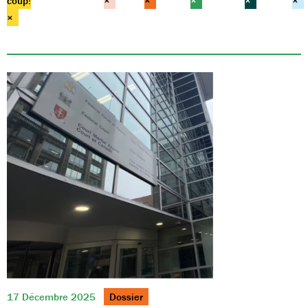
coup!
×
×
×
×
×
×
17 Décembre 2025
Dossier