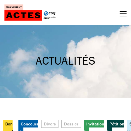
Passer
au
contenu
ACTUALITÉS
Bon
Concours
Divers
Dossier
Invitation
Pétition