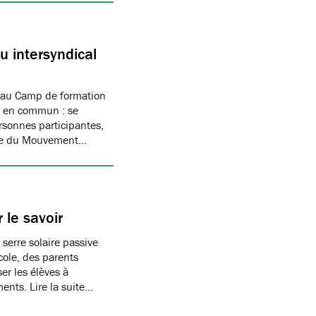
 intersyndical
 au Camp de formation
if en commun : se
rsonnes participantes,
mbre du Mouvement…
 le savoir
 serre solaire passive
cole, des parents
er les élèves à
ments. Lire la suite…