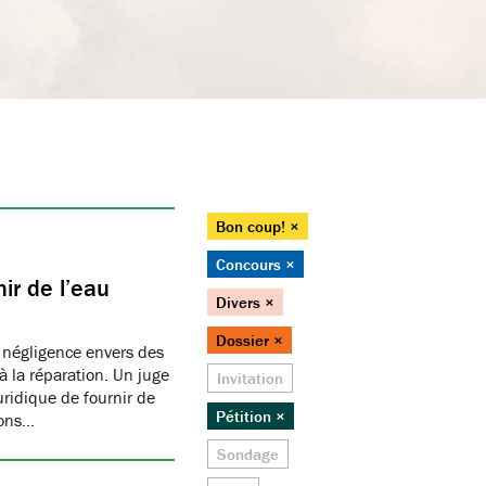
Bon coup! ×
Concours ×
ir de l’eau
Divers ×
Dossier ×
 négligence envers des
 la réparation. Un juge
Invitation
juridique de fournir de
Pétition ×
ions…
Sondage