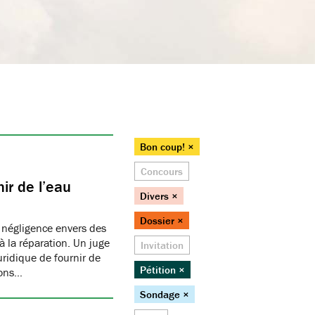
Bon coup! ×
Concours
ir de l’eau
Divers ×
Dossier ×
 négligence envers des
 la réparation. Un juge
Invitation
juridique de fournir de
Pétition ×
ions…
Sondage ×