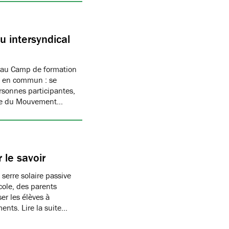
 intersyndical
 au Camp de formation
if en commun : se
rsonnes participantes,
mbre du Mouvement…
 le savoir
 serre solaire passive
cole, des parents
er les élèves à
ments. Lire la suite…