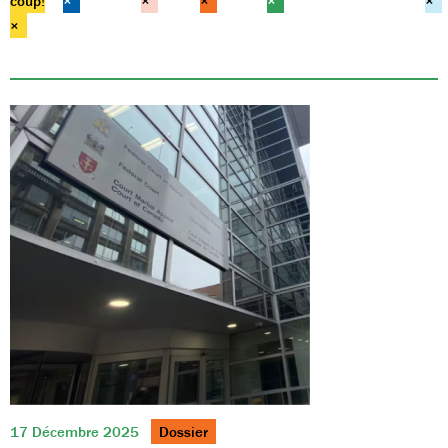
coup!
×
×
×
×
×
×
17 Décembre 2025
Dossier