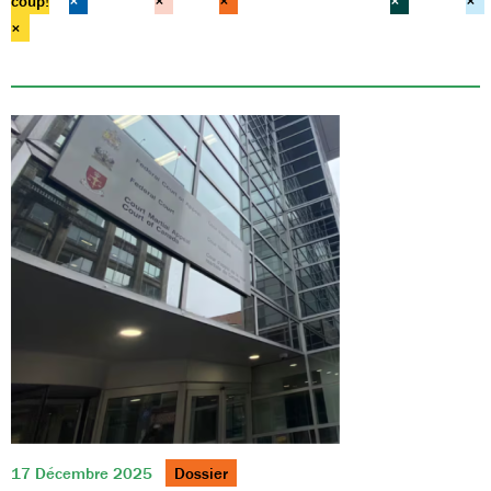
coup!
×
×
×
×
×
×
17 Décembre 2025
Dossier