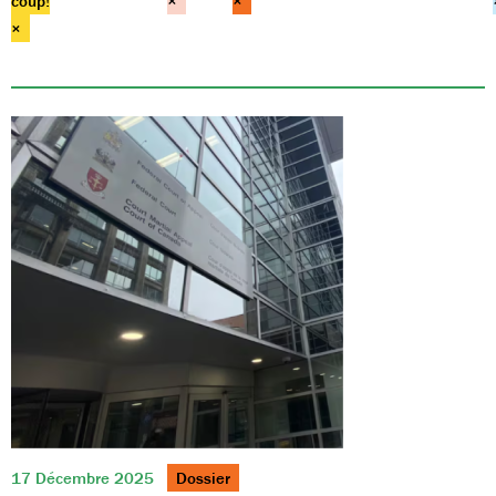
coup!
×
×
×
17 Décembre 2025
Dossier