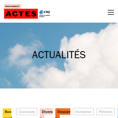
Passer
au
contenu
ACTUALITÉS
Bon
Concours
Divers
Dossier
Invitation
Pétition