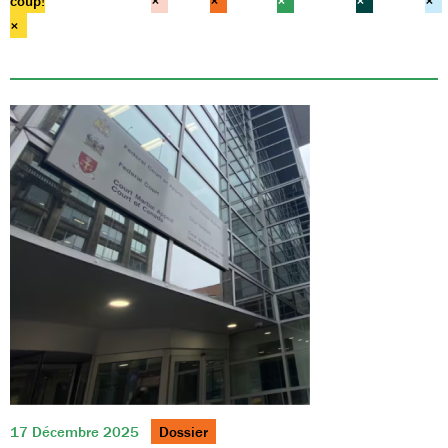
coup!
×
×
×
×
×
×
17 Décembre 2025
Dossier