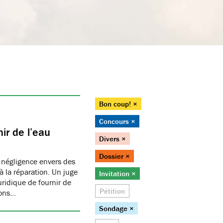
Bon coup! ×
Concours ×
ir de l’eau
Divers ×
Dossier ×
 négligence envers des
 la réparation. Un juge
Invitation ×
juridique de fournir de
Pétition
ions…
Sondage ×