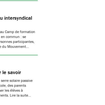
 intersyndical
 au Camp de formation
if en commun : se
rsonnes participantes,
mbre du Mouvement…
 le savoir
 serre solaire passive
cole, des parents
er les élèves à
ments. Lire la suite…