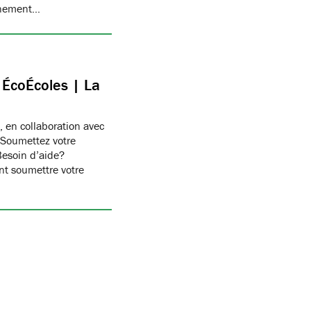
onnement…
c ÉcoÉcoles | La
, en collaboration avec
 Soumettez votre
Besoin d’aide?
t soumettre votre