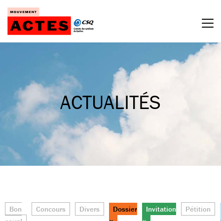
Passer
au
contenu
ACTUALITÉS
Bon
Concours
Divers
Dossier
Invitation
Pétition