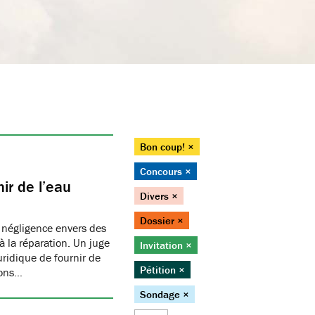
Bon coup! ×
Concours ×
ir de l’eau
Divers ×
Dossier ×
 négligence envers des
 la réparation. Un juge
Invitation ×
juridique de fournir de
Pétition ×
ions…
Sondage ×