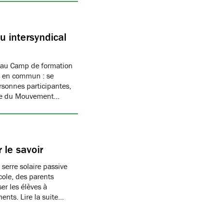
 intersyndical
 au Camp de formation
if en commun : se
rsonnes participantes,
mbre du Mouvement…
 le savoir
 serre solaire passive
cole, des parents
er les élèves à
ments. Lire la suite…