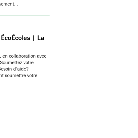
onnement…
c ÉcoÉcoles | La
, en collaboration avec
 Soumettez votre
Besoin d’aide?
t soumettre votre