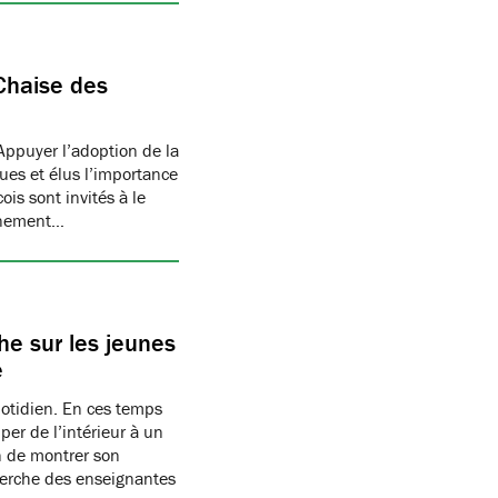
Chaise des
Appuyer l’adoption de la
ues et élus l’importance
is sont invités à le
onnement…
e sur les jeunes
e
uotidien. En ces temps
per de l’intérieur à un
n de montrer son
herche des enseignantes