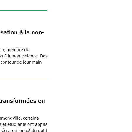
sation à la non-
rtin, membre du
n à la non-violence. Des
 contour de leur main
transformées en
ondville, certains
 et étudiants ont appris
rmées…en luges! Un petit