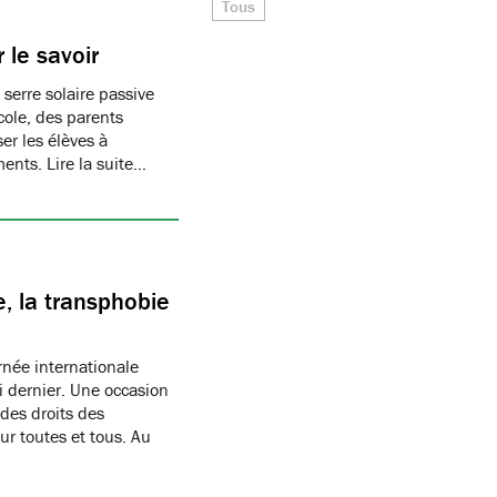
Tous
 le savoir
 serre solaire passive
cole, des parents
er les élèves à
ments. Lire la suite…
, la transphobie
née internationale
i dernier. Une occasion
des droits des
r toutes et tous. Au