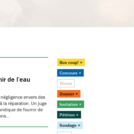
Bon coup! ×
Concours ×
ir de l’eau
Divers
Dossier ×
 négligence envers des
 la réparation. Un juge
Invitation ×
juridique de fournir de
Pétition ×
ions…
Sondage ×