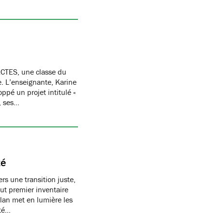
CTES, une classe du
re. L’enseignante, Karine
oppé un projet intitulé «
, ses…
té
s une transition juste,
t premier inventaire
ilan met en lumière les
té…