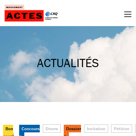
Passer
au
contenu
ACTUALITÉS
Bon
Concours
Divers
Dossier
Invitation
Pétition