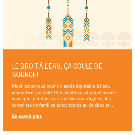
LE DROIT À L’EAU, ÇA COULE DE
SOURCE!
Mobilisons-nous pour un accès équitable à l’eau
courante et potable! Une réalité qui choque! Saviez-
vous que, pendant que vous lisez ces lignes, des
centaines de familles autochtones au Québec et…
En savoir plus